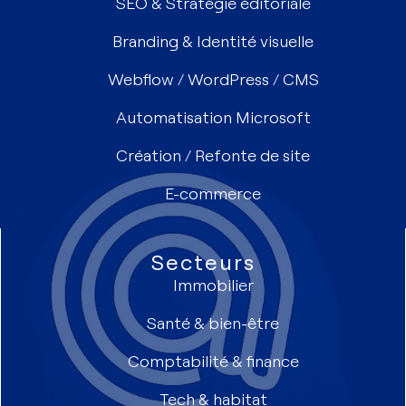
SEO & Stratégie éditoriale
Branding & Identité visuelle
Webflow / WordPress / CMS
Automatisation Microsoft
Création / Refonte de site
E-commerce
Secteurs
Immobilier
Santé & bien-être
Comptabilité & finance
Tech & habitat